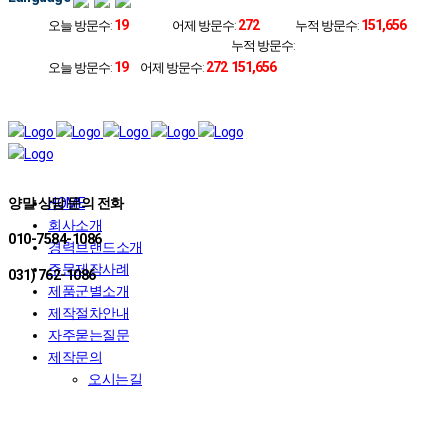
19
272
151,656
오늘 방문수:
어제 방문수:
누적 방문수:
누적 방문수:
19
272
151,656
오늘 방문수:
어제 방문수:
양말 상담 문의 전화
HOME
회사소개
010-7584-1086
경력브랜드소개
주문제작사례
031) 762-1086
제품군별소개
제작절차안내
자주묻는질문
제작문의
오시는길