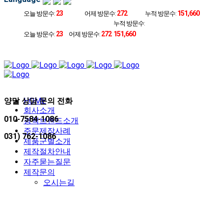
23
272
151,660
오늘 방문수:
어제 방문수:
누적 방문수:
누적 방문수:
23
272
151,660
오늘 방문수:
어제 방문수:
양말 상담 문의 전화
HOME
회사소개
010-7584-1086
경력브랜드소개
주문제작사례
031) 762-1086
제품군별소개
제작절차안내
자주묻는질문
제작문의
오시는길