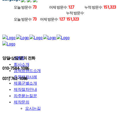
73
127
151,323
오늘 방문수:
어제 방문수:
누적 방문수:
누적 방문수:
73
127
151,323
오늘 방문수:
어제 방문수:
양말 상담 문의 전화
HOME
회사소개
010-7584-1086
경력브랜드소개
주문제작사례
031) 762-1086
제품군별소개
제작절차안내
자주묻는질문
제작문의
오시는길