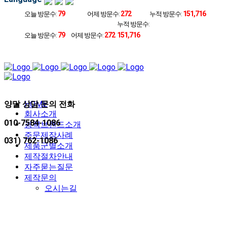
79
272
151,716
오늘 방문수:
어제 방문수:
누적 방문수:
누적 방문수:
79
272
151,716
오늘 방문수:
어제 방문수:
양말 상담 문의 전화
HOME
회사소개
010-7584-1086
경력브랜드소개
주문제작사례
031) 762-1086
제품군별소개
제작절차안내
자주묻는질문
제작문의
오시는길