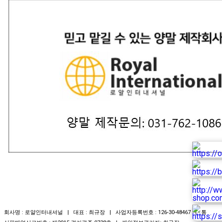
회사명 : 로얄인터내셔널 | 대표 : 최규장 | 사업자등록번호 : 126-30-48467 | 통