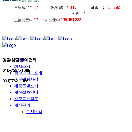
17
115
151,382
오늘 방문수:
어제 방문수:
누적 방문수:
누적 방문수:
17
115
151,382
오늘 방문수:
어제 방문수:
양말 상담 문의 전화
HOME
회사소개
010-7584-1086
경력브랜드소개
주문제작사례
031) 762-1086
제품군별소개
제작절차안내
자주묻는질문
제작문의
오시는길