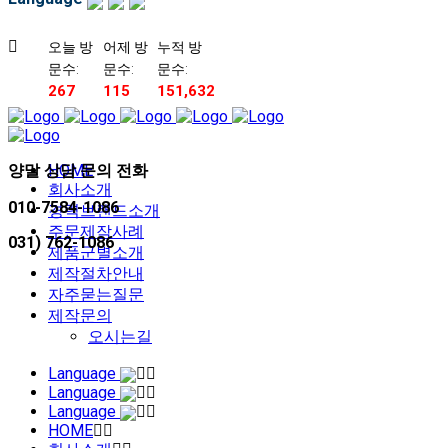
오늘 방
어제 방
누적 방
문수:
문수:
문수:
267
115
151,632
양말 상담 문의 전화
HOME
회사소개
010-7584-1086
경력브랜드소개
주문제작사례
031) 762-1086
제품군별소개
제작절차안내
자주묻는질문
제작문의
오시는길
Language
Language
Language
HOME