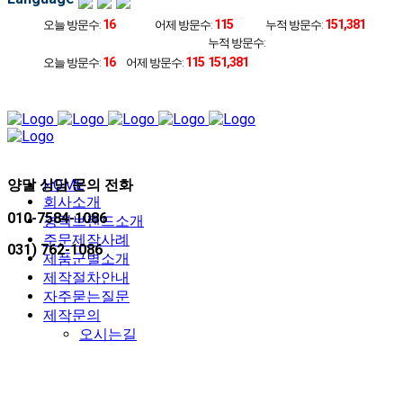
16
115
151,381
오늘 방문수:
어제 방문수:
누적 방문수:
누적 방문수:
16
115
151,381
오늘 방문수:
어제 방문수:
양말 상담 문의 전화
HOME
회사소개
010-7584-1086
경력브랜드소개
주문제작사례
031) 762-1086
제품군별소개
제작절차안내
자주묻는질문
제작문의
오시는길