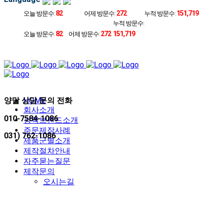
82
272
151,719
오늘 방문수:
어제 방문수:
누적 방문수:
누적 방문수:
82
272
151,719
오늘 방문수:
어제 방문수:
양말 상담 문의 전화
HOME
회사소개
010-7584-1086
경력브랜드소개
주문제작사례
031) 762-1086
제품군별소개
제작절차안내
자주묻는질문
제작문의
오시는길