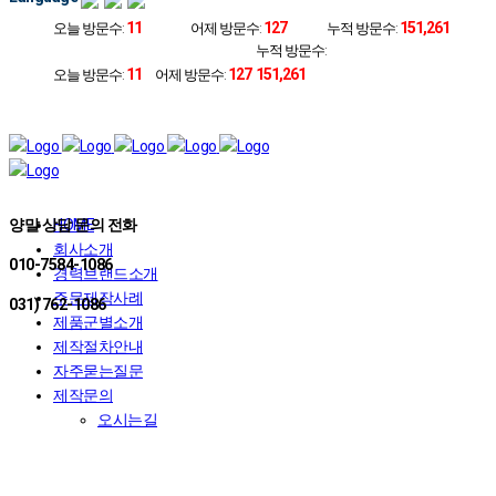
11
127
151,261
오늘 방문수:
어제 방문수:
누적 방문수:
누적 방문수:
11
127
151,261
오늘 방문수:
어제 방문수:
양말 상담 문의 전화
HOME
회사소개
010-7584-1086
경력브랜드소개
주문제작사례
031) 762-1086
제품군별소개
제작절차안내
자주묻는질문
제작문의
오시는길