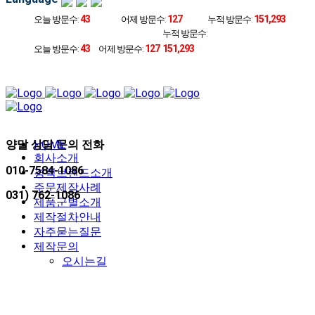
43
127
151,293
오늘 방문수:
어제 방문수:
누적 방문수:
누적 방문수:
43
127
151,293
오늘 방문수:
어제 방문수:
양말 상담 문의 전화
HOME
회사소개
010-7584-1086
경력브랜드소개
주문제작사례
031) 762-1086
제품군별소개
제작절차안내
자주묻는질문
제작문의
오시는길