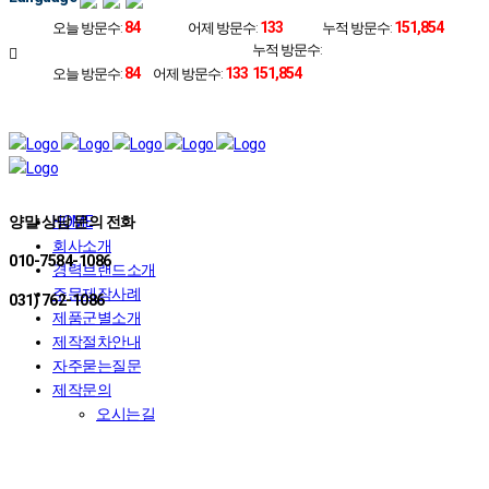
84
133
151,854
오늘 방문수:
어제 방문수:
누적 방문수:
누적 방문수:
84
133
151,854
오늘 방문수:
어제 방문수:
양말 상담 문의 전화
HOME
회사소개
010-7584-1086
경력브랜드소개
주문제작사례
031) 762-1086
제품군별소개
제작절차안내
자주묻는질문
제작문의
오시는길