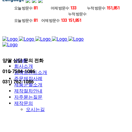
81
133
151,851
오늘 방문수:
어제 방문수:
누적 방문수:
누적 방문수:
81
133
151,851
오늘 방문수:
어제 방문수:
양말 상담 문의 전화
HOME
회사소개
010-7584-1086
경력브랜드소개
주문제작사례
031) 762-1086
제품군별소개
제작절차안내
자주묻는질문
제작문의
오시는길