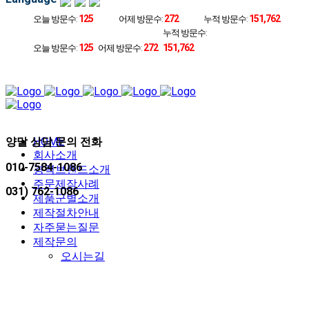
125
272
151,762
오늘 방문수:
어제 방문수:
누적 방문수:
누적 방문수:
125
272
151,762
오늘 방문수:
어제 방문수:
양말 상담 문의 전화
HOME
회사소개
010-7584-1086
경력브랜드소개
주문제작사례
031) 762-1086
제품군별소개
제작절차안내
자주묻는질문
제작문의
오시는길